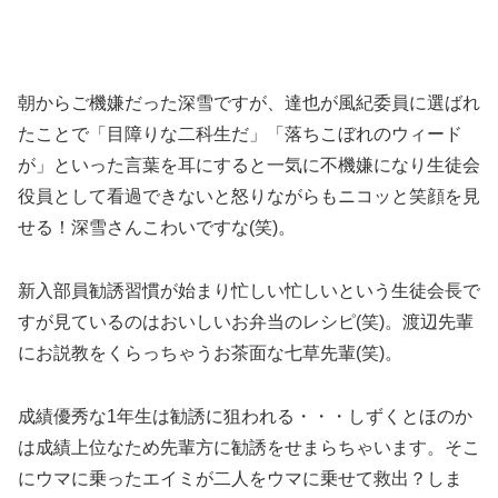
朝からご機嫌だった深雪ですが、達也が風紀委員に選ばれ
たことで「目障りな二科生だ」「落ちこぼれのウィード
が」といった言葉を耳にすると一気に不機嫌になり生徒会
役員として看過できないと怒りながらもニコッと笑顔を見
せる！深雪さんこわいですな(笑)。
新入部員勧誘習慣が始まり忙しい忙しいという生徒会長で
すが見ているのはおいしいお弁当のレシピ(笑)。渡辺先輩
にお説教をくらっちゃうお茶面な七草先輩(笑)。
成績優秀な1年生は勧誘に狙われる・・・しずくとほのか
は成績上位なため先輩方に勧誘をせまらちゃいます。そこ
にウマに乗ったエイミが二人をウマに乗せて救出？しま