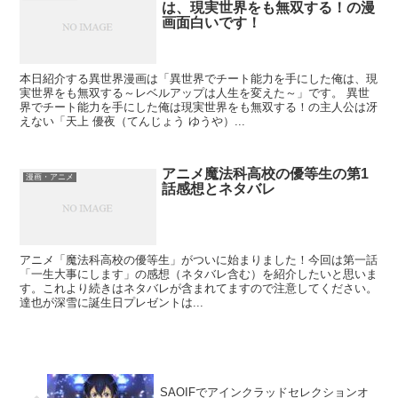
は、現実世界をも無双する！の漫
画面白いです！
本日紹介する異世界漫画は「異世界でチート能力を手にした俺は、現
実世界をも無双する～レベルアップは人生を変えた～」です。 異世
界でチート能力を手にした俺は現実世界をも無双する！の主人公は冴
えない「天上 優夜（てんじょう ゆうや）...
アニメ魔法科高校の優等生の第1
漫画・アニメ
話感想とネタバレ
アニメ「魔法科高校の優等生」がついに始まりました！今回は第一話
「一生大事にします」の感想（ネタバレ含む）を紹介したいと思いま
す。これより続きはネタバレが含まれてますので注意してください。
達也が深雪に誕生日プレゼントは...
SAOIFでアインクラッドセレクションオ