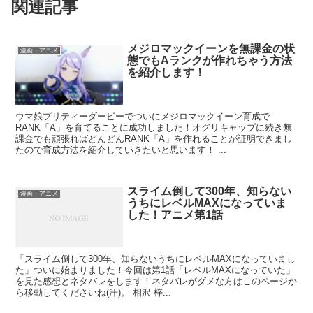
関連記事
メジロマックイーンを無課金の状
漫画・アニメ
態でもAランクが作れちゃう方法
を紹介します！
ウマ娘プリティーダービーでついにメジロマックイーン育成で
RANK「A」を育てることに成功しました！オグリキャップに続き無
課金でも頑張ればどんどんRANK「A」を作れることが証明できまし
たので育成方法を紹介していきたいと思います！ ...
スライム倒して300年、知らない
漫画・アニメ
うちにレベルMAXになっていま
した！アニメ第1話
「スライム倒して300年、知らないうちにレベルMAXになっていまし
た」ついに始まりました！今回は第1話「レベルMAXになっていた」
を見た感想とネタバレをします！ネタバレがダメな方はこのページか
ら移動してくださいね(汗)。 相沢 梓...