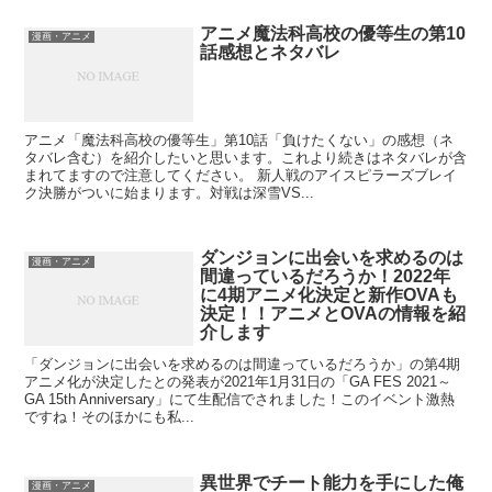
アニメ魔法科高校の優等生の第10
漫画・アニメ
話感想とネタバレ
アニメ「魔法科高校の優等生」第10話「負けたくない」の感想（ネ
タバレ含む）を紹介したいと思います。これより続きはネタバレが含
まれてますので注意してください。 新人戦のアイスピラーズブレイ
ク決勝がついに始まります。対戦は深雪VS...
ダンジョンに出会いを求めるのは
漫画・アニメ
間違っているだろうか！2022年
に4期アニメ化決定と新作OVAも
決定！！アニメとOVAの情報を紹
介します
「ダンジョンに出会いを求めるのは間違っているだろうか」の第4期
アニメ化が決定したとの発表が2021年1月31日の「GA FES 2021～
GA 15th Anniversary」にて生配信でされました！このイベント激熱
ですね！そのほかにも私...
異世界でチート能力を手にした俺
漫画・アニメ