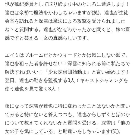
也が風紀委員として取り締まり中のところに遭遇します！
達也は余裕で魔法をかわしちゃいますが(笑)。達也が生徒
会室を訪れると深雪は魔法による攻撃を受けられました
ね？と質問する。達也がなぜわかったかと聞くと、妹の直
感ですと答える！女の直感らしいです。
エイミはブルームだとかウィードとかは気にしない派で、
達也を狙った者を許せない！深雪に知られる前に私たちで
解決すればいい！「少女探偵団始動よ」と言い始めます！
翌日、達也の動きを監視する3人！キャストジャミングを
使う達也を見て驚く3人！
夜になって深雪が達也に特に変わったことはないかと聞い
てみると特にないと答えつつも、達也からしずくとほのか
について教えてくれないかと質問を受ける。深雪は「他の
女の子を気にしている」と勘違いをしちゃいます(笑)。