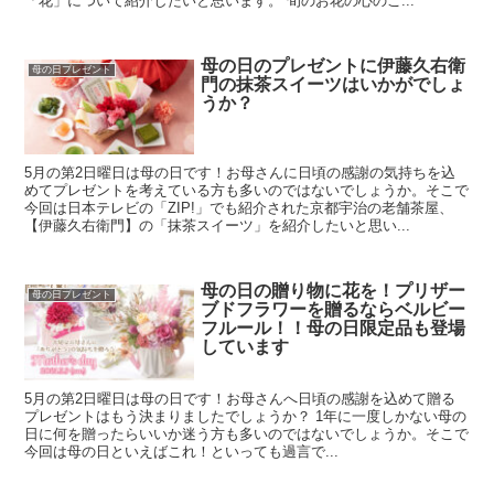
「花」について紹介したいと思います。 旬のお花の心のこ...
母の日のプレゼントに伊藤久右衛
母の日プレゼント
門の抹茶スイーツはいかがでしょ
うか？
5月の第2日曜日は母の日です！お母さんに日頃の感謝の気持ちを込
めてプレゼントを考えている方も多いのではないでしょうか。そこで
今回は日本テレビの「ZIP!」でも紹介された京都宇治の老舗茶屋、
【伊藤久右衛門】の「抹茶スイーツ」を紹介したいと思い...
母の日の贈り物に花を！プリザー
母の日プレゼント
ブドフラワーを贈るならベルビー
フルール！！母の日限定品も登場
しています
5月の第2日曜日は母の日です！お母さんへ日頃の感謝を込めて贈る
プレゼントはもう決まりましたでしょうか？ 1年に一度しかない母の
日に何を贈ったらいいか迷う方も多いのではないでしょうか。そこで
今回は母の日といえばこれ！といっても過言で...