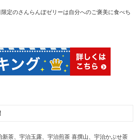
日限定のさんらんぼゼリーは自分へのご褒美に食べち
！
宇治新茶、宇治玉露、宇治煎茶 喜撰山、宇治かぶせ茶