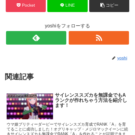
Pocket
LINE
コピー
yoshiをフォローする
yoshi
関連記事
サイレンススズカを無課金でもA
スマホアプリ・ゲーム
ランクが作れちゃう方法を紹介し
ます！
ウマ娘プリティーダービーでサイレンスズカ育成でRANK「A」を育
てることに成功しました！オグリキャップ・メジロマックイーンに続
きサイレンスズカも無課金でRANK「A」を作れることが証明できま