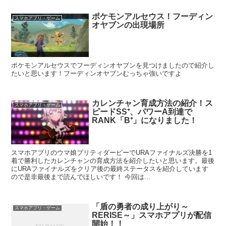
ポケモンアルセウス！フーディン
スマホアプリ・ゲーム
オヤブンの出現場所
ポケモンアルセウスでフーディンオヤブンを見つけましたので紹介し
たいと思います！フーディンオヤブンむっちゃ強いですよ
カレンチャン育成方法の紹介！ス
スマホアプリ・ゲーム
ピードSS⁺、パワーA到達で
RANK「B⁺」になりました！
スマホアプリのウマ娘プリティダービーでURAファイナルズ決勝を1
着で勝利したカレンチャンの育成方法を紹介したいと思います。最後
にURAファイナルズをクリア後の最終ステータスを紹介しています
ので是非最後まで読んでほしいです！ 今回は...
「盾の勇者の成り上がり～
スマホアプリ・ゲーム
RERISE～」スマホアプリが配信
開始！！