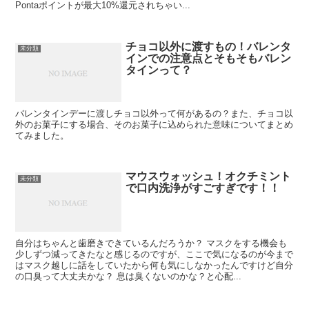
Pontaポイントが最大10%還元されちゃい...
チョコ以外に渡すもの！バレンタ
未分類
インでの注意点とそもそもバレン
タインって？
バレンタインデーに渡しチョコ以外って何があるの？また、チョコ以
外のお菓子にする場合、そのお菓子に込められた意味についてまとめ
てみました。
マウスウォッシュ！オクチミント
未分類
で口内洗浄がすごすぎです！！
自分はちゃんと歯磨きできているんだろうか？ マスクをする機会も
少しずつ減ってきたなと感じるのですが、ここで気になるのが今まで
はマスク越しに話をしていたから何も気にしなかったんですけど自分
の口臭って大丈夫かな？ 息は臭くないのかな？と心配...